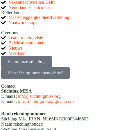
Vakantieactiviteiten Delft
Nederlandse taalcursus
Rotterdam
Maatschappelijke dienstverlening
Naaiworkshops
Over ons
Team, missie, visie
Beleidsdocumenten
Nieuws
Meedoen
Steun onze stichting
Schrijf in op onze nieuwsbrief
Contact
Stichting MISA
E-mail1:
info@stichtingmisa.org
E-mail2:
info.stichtingmisa@gmail.com
Bankrekeningnummer
Stichting Misa IBAN: NL66INGB0003446503.
Naam rekeninghouder:
Stichting Missionaire du Salut